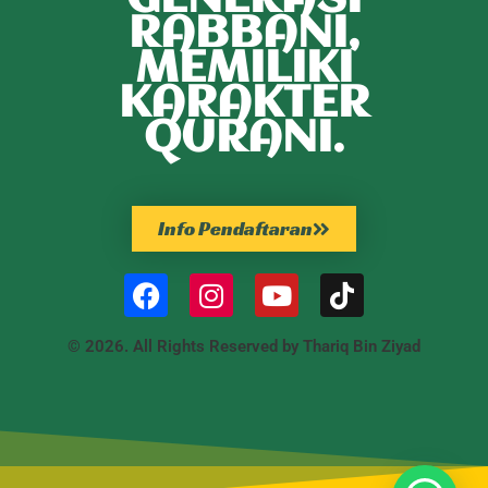
RABBANI,
MEMILIKI
KARAKTER
QURANI.
Info Pendaftaran
© 2026. All Rights Reserved by Thariq Bin Ziyad