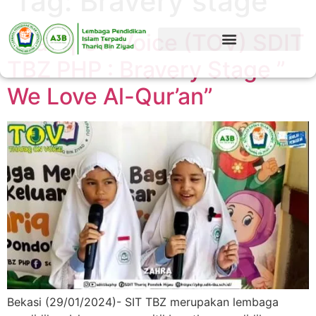
Tag:
Bravery stage
Thariq On Voice (TOV) SDIT
TBZ PHP : Bravery Stage ”
We Love Al-Qur’an”
Bekasi (29/01/2024)- SIT TBZ merupakan lembaga