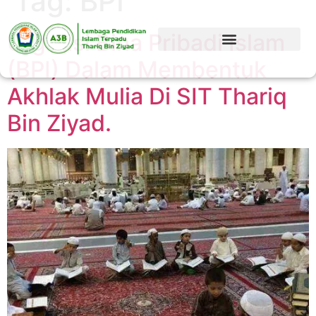
Tag:
BPI
Urgensi Bina Pribadi Islam
(BPI) Dalam Membentuk
Akhlak Mulia Di SIT Thariq
Bin Ziyad.