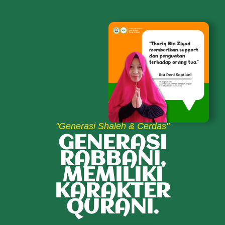
"Generasi Shaleh & Cerdas"
GENERASI
RABBANI,
MEMILIKI
KARAKTER
QURANI.