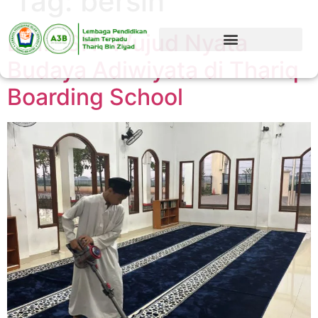
Tag:
bersih
BRIN SH: Wujud Nyata
Budaya Adiwiyata di Thariq
Boarding School