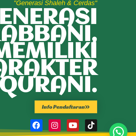
"Generasi Shaleh & Cerdas"
ENERASI
ABBANI,
MEMILIKI
ARAKTER
QURANI.
Info Pendaftaran