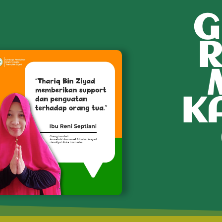
G
R
K