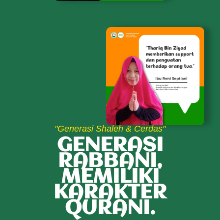
"Generasi Shaleh & Cerdas"
GENERASI
RABBANI,
MEMILIKI
KARAKTER
QURANI.