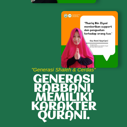
"Generasi Shaleh & Cerdas"
GENERASI
RABBANI,
MEMILIKI
KARAKTER
QURANI.