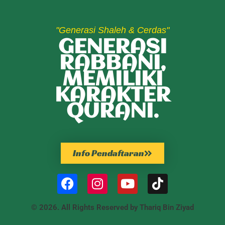
"Generasi Shaleh & Cerdas"
GENERASI
RABBANI,
MEMILIKI
KARAKTER
QURANI.
Info Pendaftaran
© 2026. All Rights Reserved by Thariq Bin Ziyad