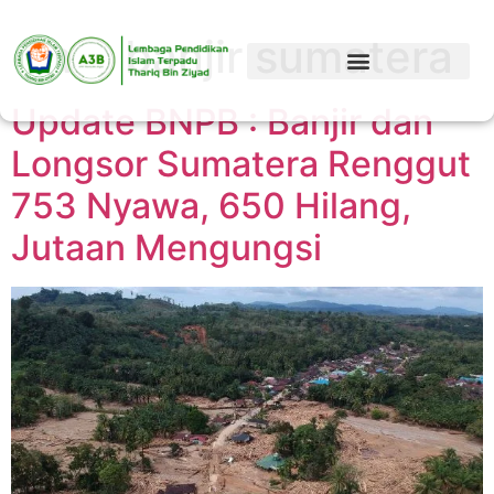
Tag:
banjir sumatera
Update BNPB : Banjir dan
Longsor Sumatera Renggut
753 Nyawa, 650 Hilang,
Jutaan Mengungsi