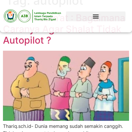
Tag:
autopilot
Hikmah Jum’at : Bagaimana
Caranya Agar Shalat Tidak
Autopilot ?
Thariq.sch.id- Dunia memang sudah semakin canggih.