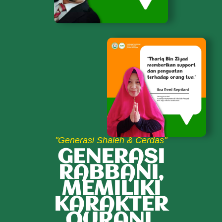
"Generasi Shaleh & Cerdas"
GENERASI
RABBANI,
MEMILIKI
KARAKTER
QURANI.