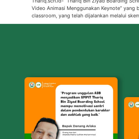
Thariq.sch.id- Thariq Bin Ziyad Boarding Sc
Video Animasi Menggunakan Keynote” yang ber
classroom, yang telah dijalankan melalui skem