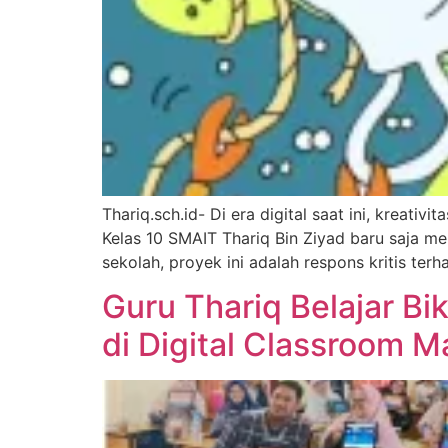
Thariq.sch.id- Di era digital saat ini, kreat
Kelas 10 SMAIT Thariq Bin Ziyad baru saja m
sekolah, proyek ini adalah respons kritis t
Guru Thariq Belajar Bi
di Digital Classroom M