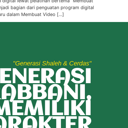
n digital lewat pelatihan bertema “Membuat
jadi bagian dari penguatan program digital
Guru dalam Membuat Video […]
"Generasi Shaleh & Cerdas"
ENERASI
ABBANI,
MEMILIKI
ARAKTER