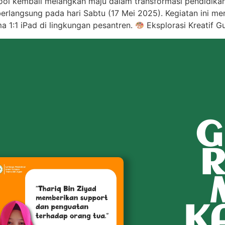
hool kembali melangkah maju dalam transformasi pendidika
langsung pada hari Sabtu (17 Mei 2025). Kegiatan ini men
a 1:1 iPad di lingkungan pesantren.
Eksplorasi Kreatif 
G
R
K