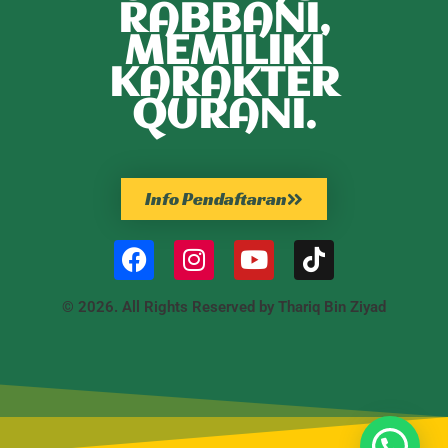
RABBANI,
MEMILIKI
KARAKTER
QURANI.
Info Pendaftaran
© 2026. All Rights Reserved by Thariq Bin Ziyad