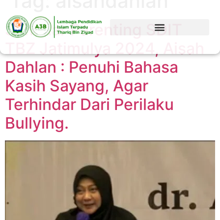
Tag:
aisahdahlan
Seminar Parenting SDIT
TBZ Jatimulya 2024, Aisah
Dahlan : Penuhi Bahasa
Kasih Sayang, Agar
Terhindar Dari Perilaku
Bullying.