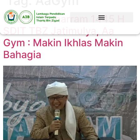
Tag:
AaGym
Gebyar Muharram 1445 H
SDIT TBZ Jatimulya, Aa
Gym : Makin Ikhlas Makin
Bahagia