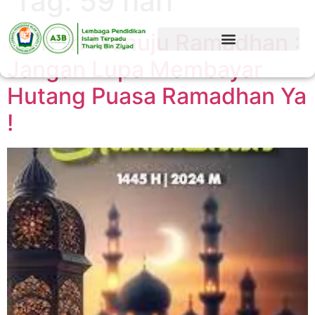
Tag:
59 hari
59 Hari Menuju Ramadhan :
Jangan Lupa Membayar
Hutang Puasa Ramadhan Ya
!