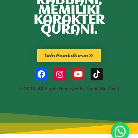
RABBANI,
MEMILIKI
KARAKTER
QURANI.
Info Pendaftaran
© 2026. All Rights Reserved by Thariq Bin Ziyad