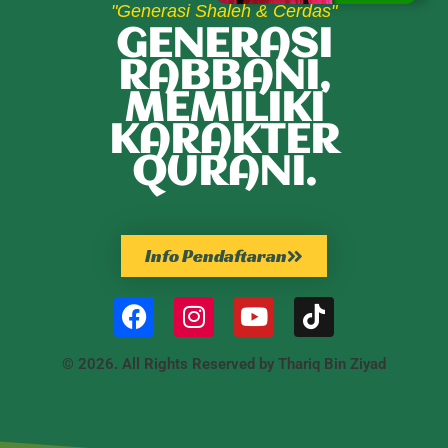
"Generasi Shaleh & Cerdas"
GENERASI
RABBANI,
MEMILIKI
KARAKTER
QURANI.
Info Pendaftaran
© 2026. All Rights Reserved by Thariq Bin Ziyad