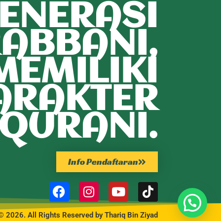
ENERASI
ABBANI,
MEMILIKI
ARAKTER
QURANI.
Info Pendaftaran
© 2026. All Rights Reserved by Thariq Bin Ziyad