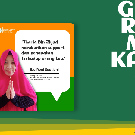
G
R
K