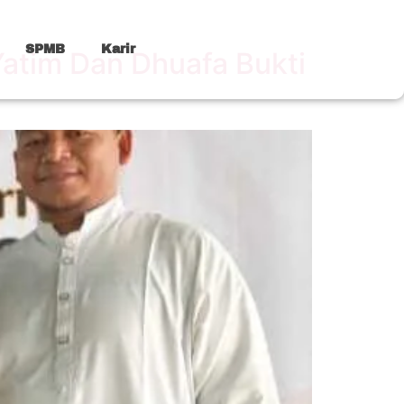
SPMB
Karir
atim Dan Dhuafa Bukti