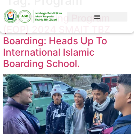
Tag:
Program
English Outing Program
(EOP) 2024 SMAIT TBZ
Boarding: Heads Up To
International Islamic
Boarding School.