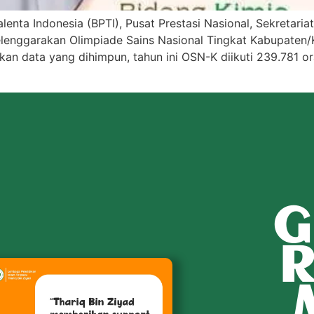
nta Indonesia (BPTI), Pusat Prestasi Nasional, Sekretaria
yelenggarakan Olimpiade Sains Nasional Tingkat Kabupate
kan data yang dihimpun, tahun ini OSN-K diikuti 239.781 o
G
R