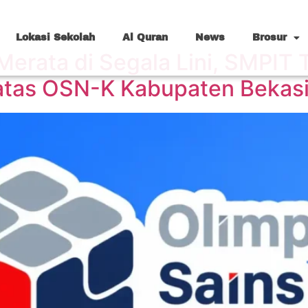
Lokasi Sekolah
Al Quran
News
Brosur
Merata di Segala Lini, SMPIT 
ratas OSN-K Kabupaten Bekas