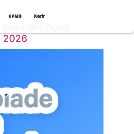
SPMB
Karir
Thariq Bin Ziyad
i 2026