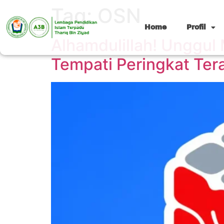
Tag:
OSN
Home
Profil
Alhamdulillah! Unggul 
Tempati Peringkat Te