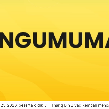
2025-2026, peserta didik SIT Thariq Bin Ziyad kembali men