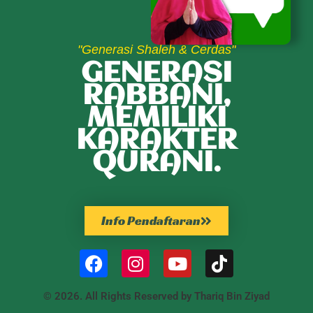
"Generasi Shaleh & Cerdas"
GENERASI
RABBANI,
MEMILIKI
KARAKTER
QURANI.
Info Pendaftaran
© 2026. All Rights Reserved by Thariq Bin Ziyad