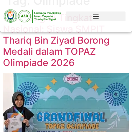
Tag:
Olimpiade
Gemilang di Tingkat
Nasional: Siswa SMPIT
Thariq Bin Ziyad Borong
Medali dalam TOPAZ
Olimpiade 2026