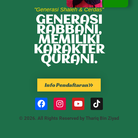
"Generasi Shaleh & Cerdas"
GENERASI
RABBANI,
MEMILIKI
KARAKTER
QURANI.
Info Pendaftaran
© 2026. All Rights Reserved by Thariq Bin Ziyad