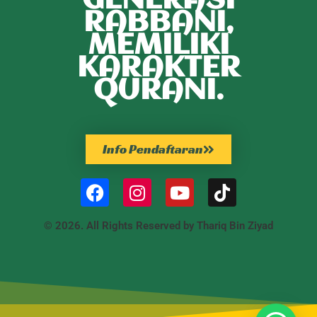
GENERASI
RABBANI,
MEMILIKI
KARAKTER
QURANI.
Info Pendaftaran
© 2026. All Rights Reserved by Thariq Bin Ziyad