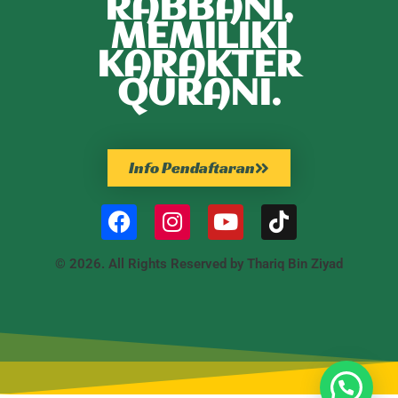
RABBANI,
MEMILIKI
KARAKTER
QURANI.
Info Pendaftaran
© 2026. All Rights Reserved by Thariq Bin Ziyad