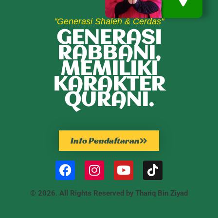
"Generasi Shaleh & Cerdas"
GENERASI
RABBANI,
MEMILIKI
KARAKTER
QURANI.
Info Pendaftaran
© 2026. All Rights Reserved by Thariq Bin Ziyad