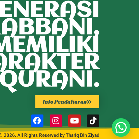
ENERASI
ABBANI,
MEMILIKI
ARAKTER
QURANI.
Info Pendaftaran
© 2026. All Rights Reserved by Thariq Bin Ziyad