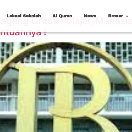
Lokasi Sekolah
Al Quran
News
Brosur
gang Untuk Pelajar, Mahasis
entuannya !