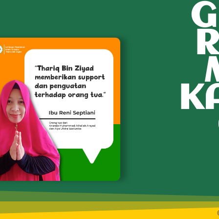
G
R
K