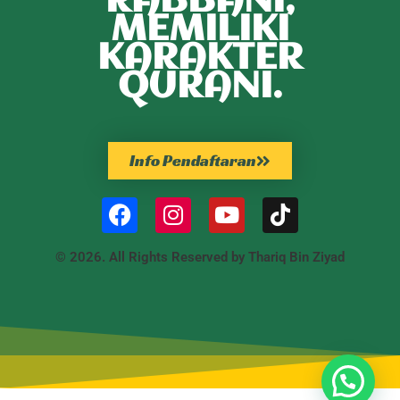
RABBANI,
MEMILIKI
KARAKTER
QURANI.
Info Pendaftaran
© 2026. All Rights Reserved by Thariq Bin Ziyad