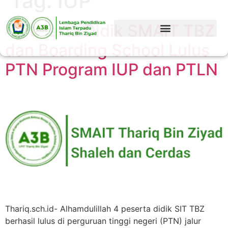
Tag:
IUP
4 Peserta Didik SMAIT TBZ
dan Boarding School Lulus
PTN Program IUP dan PTLN
Thariq.sch.id- Alhamdulillah 4 peserta didik SIT TBZ
berhasil lulus di perguruan tinggi negeri (PTN) jalur