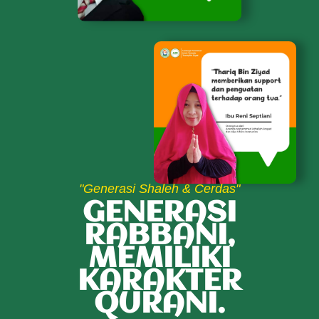
"Generasi Shaleh & Cerdas"
GENERASI
RABBANI,
MEMILIKI
KARAKTER
QURANI.