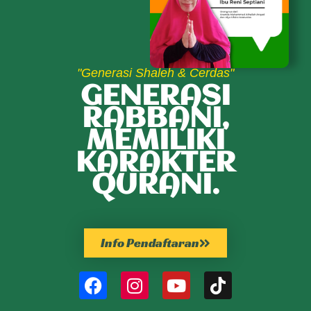
"Generasi Shaleh & Cerdas"
GENERASI
RABBANI,
MEMILIKI
KARAKTER
QURANI.
Info Pendaftaran