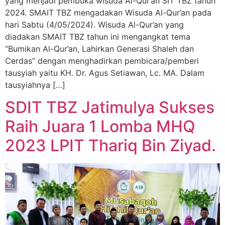
yang menjadi pembuka wisuda Al-Qur’an SIT TBZ tahun
2024. SMAIT TBZ mengadakan Wisuda Al-Qur’an pada
hari Sabtu (4/05/2024). Wisuda Al-Qur’an yang
diadakan SMAIT TBZ tahun ini mengangkat tema
“Bumikan Al-Qur’an, Lahirkan Generasi Shaleh dan
Cerdas” dengan menghadirkan pembicara/pemberi
tausyiah yaitu KH. Dr. Agus Setiawan, Lc. MA. Dalam
tausyiahnya […]
SDIT TBZ Jatimulya Sukses
Raih Juara 1 Lomba MHQ
2023 LPIT Thariq Bin Ziyad.