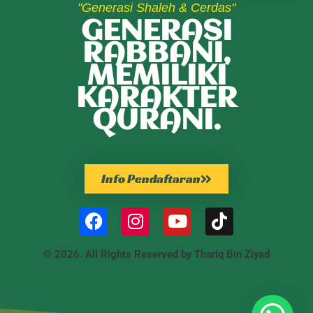
"Generasi Shaleh & Cerdas"
GENERASI
RABBANI,
MEMILIKI
KARAKTER
QURANI.
Info Pendaftaran
© 2026. All Rights Reserved by Thariq Bin Ziyad