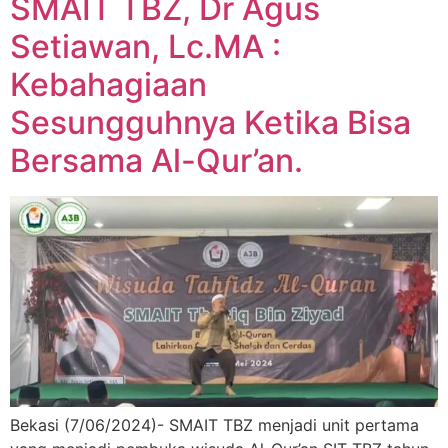
SMAIT TBZ, Dr Agus
Setiawan, Lc.MA :
Kebahagiaan
Sesungguhnya Ketika Bisa
Bersama Al-Qur’an.
Bekasi (7/06/2024)- SMAIT TBZ menjadi unit pertama