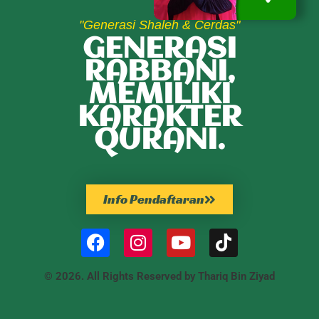
"Generasi Shaleh & Cerdas"
GENERASI
RABBANI,
MEMILIKI
KARAKTER
QURANI.
Info Pendaftaran
© 2026. All Rights Reserved by Thariq Bin Ziyad