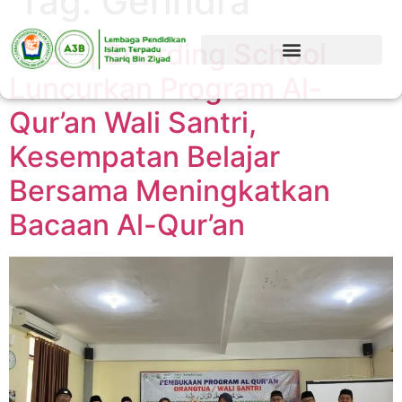
Tag:
Gerindra
Thariq Boarding School
Luncurkan Program Al-
Qur’an Wali Santri,
Kesempatan Belajar
Bersama Meningkatkan
Bacaan Al-Qur’an