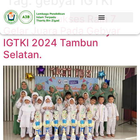
Tag:
gebyar IGTKI
TKIT TBZ Sukses Raih 7
Gelar Juara Pada Gebyar
IGTKI 2024 Tambun
Selatan.