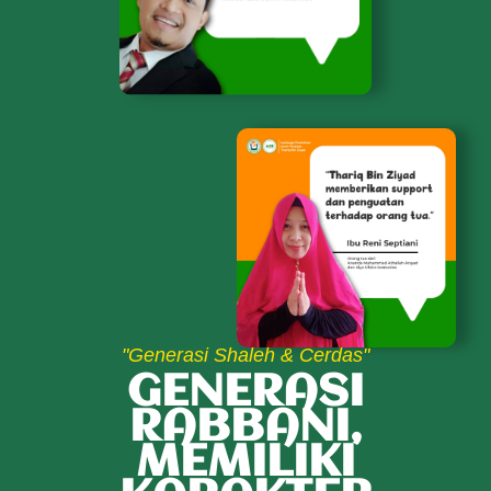
"Generasi Shaleh & Cerdas"
GENERASI
RABBANI,
MEMILIKI