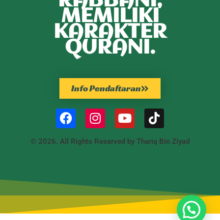
RABBANI,
MEMILIKI
KARAKTER
QURANI.
Info Pendaftaran
© 2026. All Rights Reserved by Thariq Bin Ziyad