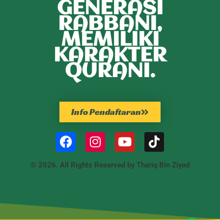
GENERASI
RABBANI,
MEMILIKI
KARAKTER
QURANI.
Info Pendaftaran
© 2026. All Rights Reserved by Thariq Bin Ziyad