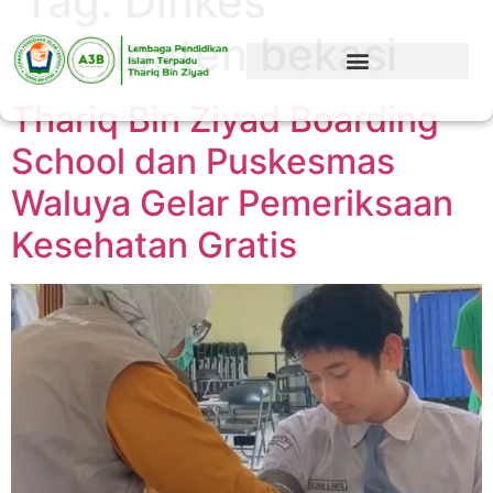
Tag:
Dinkes
kabupaten bekasi
Thariq Bin Ziyad Boarding
School dan Puskesmas
Waluya Gelar Pemeriksaan
Kesehatan Gratis