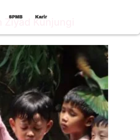
SPMB
Karir
 Ziyad Kunjungi