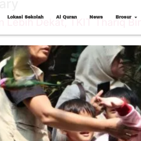
ary
Lokasi Sekolah
Al Quran
News
Brosur
Lebih Dekat, TKIT Thariq Bin