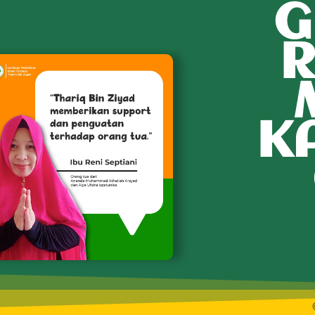
G
R
K