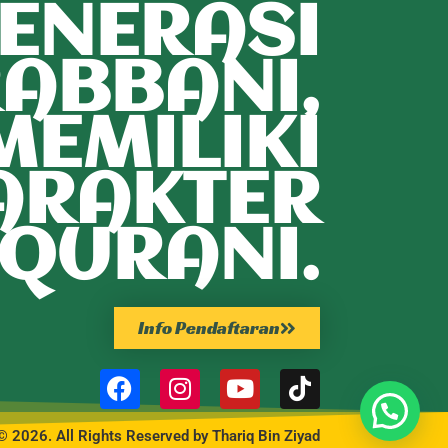
ENERASI
ABBANI,
MEMILIKI
ARAKTER
QURANI.
Info Pendaftaran
© 2026. All Rights Reserved by Thariq Bin Ziyad