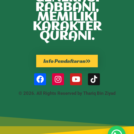
RABBANI,
MEMILIKI
KARAKTER
QURANI.
Info Pendaftaran
© 2026. All Rights Reserved by Thariq Bin Ziyad