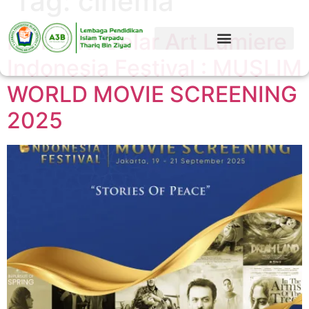
Tag:
cinema
Kemlu RI Gelar Art Lumiere
Indonesia Festival : MUSLIM
WORLD MOVIE SCREENING
2025