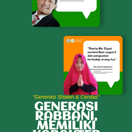
"Generasi Shaleh & Cerdas"
GENERASI
RABBANI,
MEMILIKI