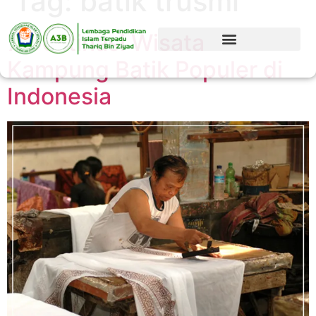
Tag:
batik trusmi
7 Destinasi Wisata
Kampung Batik Populer di
Indonesia